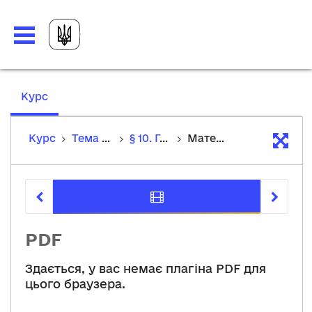
,
Курс
current
location
Курс
Тема 1. Подорож мистецтвом минулих епох
§ 10. Готичне мистецтво
Матеріали до уроку
Матеріал
PDF
Здається, у вас немає плагіна PDF для
цього браузера.