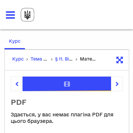
,
Курс
current
location
Курс
Тема 1. Подорож мистецтвом минулих епох
§ 11. Вітчизняні пам’ятки мистецтва середньовіччя
Матеріали до уроку
Матеріал
PDF
Здається, у вас немає плагіна PDF для
цього браузера.