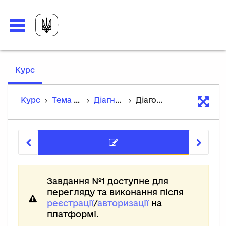
,
Курс
current
location
Курс
Тема 1. Подорож мистецтвом минулих епох
Діагностична робота
Діагостична робота №1
Діагости
Завдання №1 доступне для
перегляду та виконання після
реєстрації
/
авторизації
на
платформі.