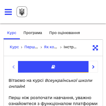
,
Курс
Програма
Про оцінювання
current
location
Курс
Перш ніж розпочати навчання
Як користуватися платформою
Інструкція
Інструкц
Вітаємо на курсі
Всеукраїнської школи
онлайн
!
Перш ніж розпочати навчання, уважно
ознайомтеся з функціоналом платформи