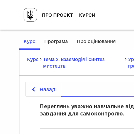
ПРО ПРОЄКТ
КУРСИ
,
Курс
Програма
Про оцінювання
current
location
Курс
Тема 2. Взаємодія і синтез
Ур
мистецтв
гр
Назад
Переглянь уважно навчальне від
завдання для самоконтролю.