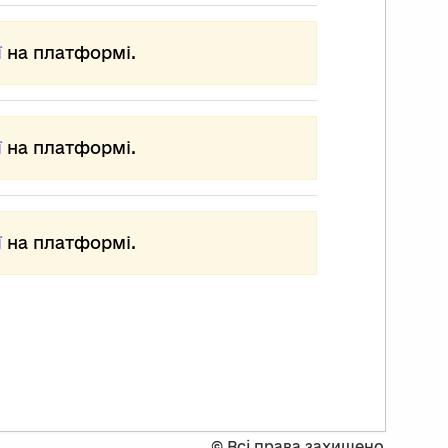
обробленої шкіри свійських тварин.
кст також наносили вручну,
ї
на платформі.
му такі книги ще називають
кописами або манускриптами.
куші пергаменту згинали навпіл і
єднували у зошити,
ї
на платформі.
і потім зшивали разом у кодекс.
реписувачі працювали у спеціальних
иміщеннях
и монастирях (скрипторіях).
ї
на платформі.
 був довготривалий процес.
оді переписували одну книгу кілька
ків поспіль.
ладність процесу створення книги
мовила ставлення до неї, як до скарбу.
аровинні книги – це справжні твори
стецтва.
асники їх дуже цінували і навіть
редавали у спадок.
©
Всі права захищено