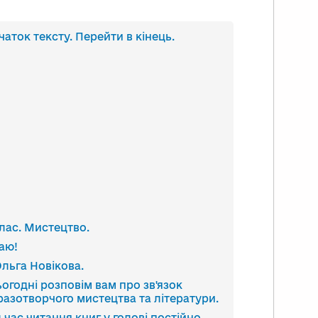
анскрипт
чаток тексту. Перейти в кінець.
део
клас. Мистецтво.
таю!
Ольга Новікова.
сьогодні розповім вам про зв'язок
разотворчого мистецтва та літератури.
д час читання книг у голові постійно