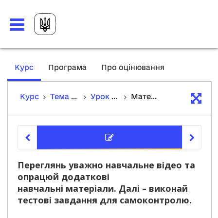
,
Курс
Програма
Про оцінювання
current
location
Курс
Тема 2. Взаємодія і синтез мистецтв
Урок 15. Кінематограф: роль художника в кіно. Анімація
Матеріали уроку
Матеріа
Переглянь уважно навчальне відео та
опрацюй додаткові
навчальні матеріали. Далі – виконай
тестові завдання для самоконтролю.