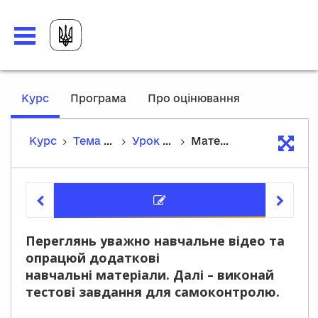
,
Курс
Програма
Про оцінювання
current
location
Курс
Тема 2. Взаємодія і синтез мистецтв
Урок 8. Образотворче мистецтво в театрі. Театральна афіша
Матеріали уроку
Матеріа
Переглянь уважно навчальне відео та
опрацюй додаткові
навчальні матеріали. Далі – виконай
тестові завдання для самоконтролю.