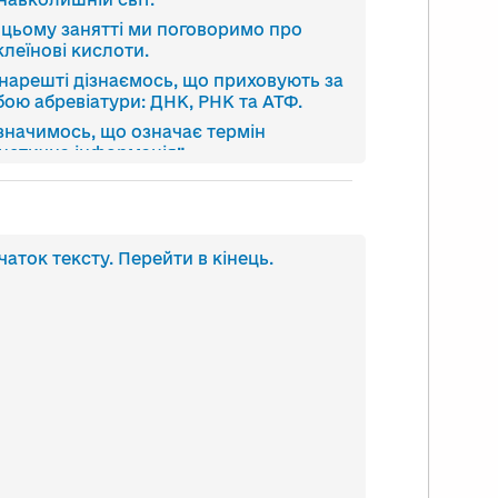
 цьому занятті ми поговоримо про
клеїнові кислоти.
 нарешті дізнаємось, що приховують за
бою абревіатури: ДНК, РНК та АТФ.
значимось, що означає термін
енетична інформація”
, які саме функції виконує ДНК у
тині.
значимось, чим відрізняється
руктура ДНК і РНК у різних живих
анскрипт
чаток тексту. Перейти в кінець.
ганізмах.
део
також навчимось розв’язувати типові
дачі зі структури нуклеїнових кислот
білків. Тож, вперед!
 вам вже відомо, нуклеїнові кислоти
лежать до біополімерів.
 мономерами є нуклеотиди.
ему будови нуклеотиду зараз
бражено на екрані.