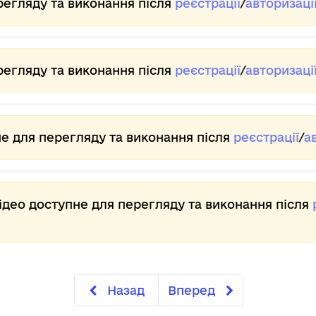
регляду та виконання після
реєстрації
/
авторизаці
ор
На
фо
ко
мо
Во
ну
Та
од
То
регляду та виконання після
реєстрації
/
авторизаці
То
На
бі
По
впр
ну
не для перегляду та виконання після
реєстрації
/
а
Дл
Зо
од
кл
в 
ма
ат
Як
відео доступне для перегляду та виконання після
А.о
аб
Ам
то
мо
ад
що
Це
як
Ро
вх
Назад
Вперед
До
та
ам