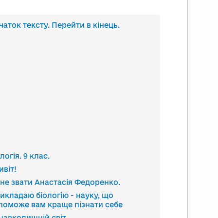
анскрипт
чаток тексту. Перейти в кінець.
део
логія. 9 клас.
ивіт!
не звати Анастасія Федоренко.
викладаю біологію - науку, що
поможе вам краще пізнати себе
 навколишній світ.