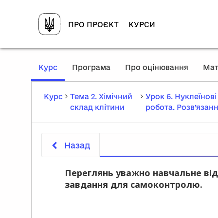
ПРО ПРОЄКТ
КУРСИ
,
Курс
Програма
Про оцінювання
Мат
current
location
Курс
Тема 2. Хімічний
Урок 6. Нуклеїнові
склад клітини
робота. Розв’язанн
Назад
Переглянь уважно навчальне від
завдання для самоконтролю.