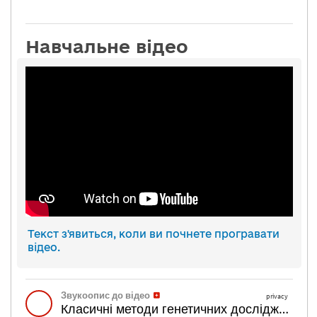
Навчальне відео
Текст з'явиться, коли ви почнете програвати
відео.