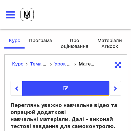
,
Курс
Програма
Про
Матеріали
current
оцінювання
ArBook
location
Курс
Тема 6. Закономірності успадкування ознак
Урок 19. Класичні методи генетичних досліджень. Генотип та фенотип. Алелі
Матеріали уроку
Матеріа
Переглянь уважно навчальне відео та
опрацюй додаткові
навчальні матеріали. Далі – виконай
тестові завдання для самоконтролю.