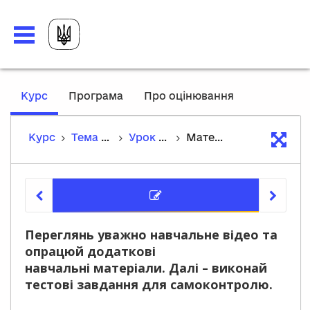
,
Курс
Програма
Про оцінювання
current
location
Курс
Тема 2. Стиль життя. Лексика. Здоровий спосіб життя. Граматика. Повторення видо-часових форм дієслова. Способи передачі майбутнього часу
Урок 12. Опрацювання лексичних одиниць та граматичних структур в мінідіалогах
Матеріали уроку
Матеріа
Переглянь уважно навчальне відео та
опрацюй додаткові
навчальні матеріали. Далі – виконай
тестові завдання для самоконтролю.