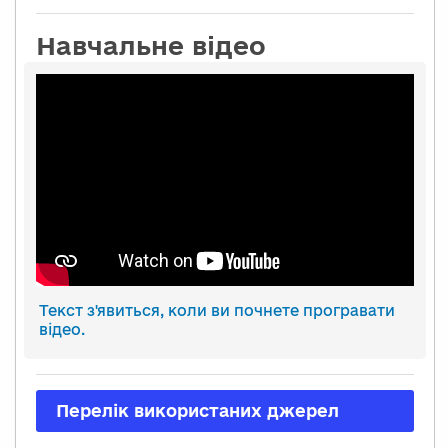
Навчальне відео
Текст з'явиться, коли ви почнете програвати
відео.
Перелік використаних джерел