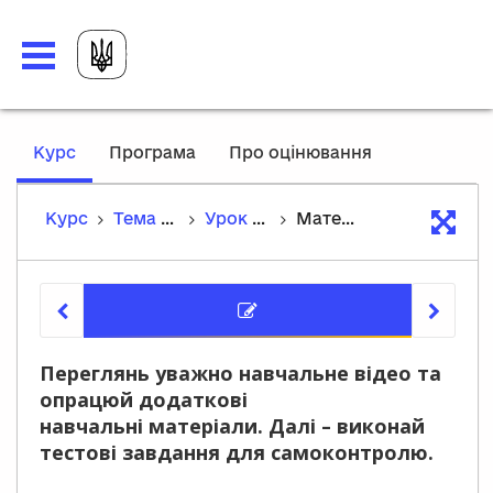
,
Курс
Програма
Про оцінювання
current
location
Курс
Тема 3. Русь-Україна у другій половині XI – першій половині XIII ст.
Урок 15. Кочові народи степів України X-XIII ст. Крим у складі Візантійської імперії
Матеріали уроку
Матеріа
Переглянь уважно навчальне відео та
опрацюй додаткові
навчальні матеріали. Далі – виконай
тестові завдання для самоконтролю.