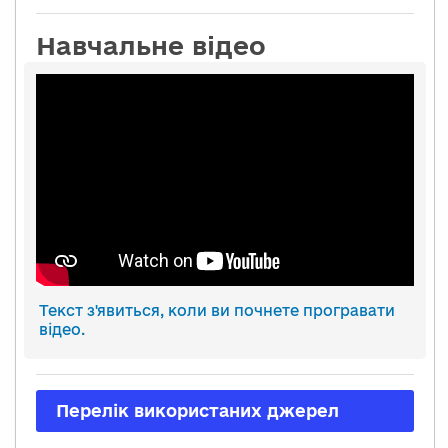
Навчальне відео
Текст з'явиться, коли ви почнете програвати
відео.
Перелік використаних джерел