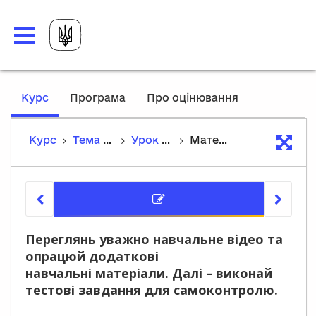
,
Курс
Програма
Про оцінювання
current
location
Курс
Тема 2. Русь-Україна наприкінці X – у першій половині XI ст.
Урок 10. Суспільно-політичний устрій та господарське життя Русі наприкінці X — у першій половині XI ст.
Матеріали уроку
Матеріа
Переглянь уважно навчальне відео та
опрацюй додаткові
навчальні матеріали. Далі – виконай
тестові завдання для самоконтролю.