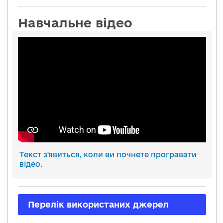
Навчальне відео
Текст з'явиться, коли ви почнете програвати
відео.
Перелік використаних джерел