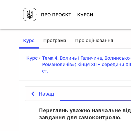
ПРО ПРОЄКТ
КУРСИ
,
Курс
Програма
Про оцінювання
current
location
Курс
Тема 4. Волинь і Галичина, Волинськ
Романовичів») кінця ХІІ – середини ХІ
ст.
Назад
Переглянь уважно навчальне від
завдання для самоконтролю.