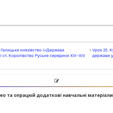
о-Галицьке князівство («Держава
Урок 25. 
ІІ ст. Королівство Руське середини ХІІІ–XIV
держави у 
ео та опрацюй додаткові навчальні матеріали.