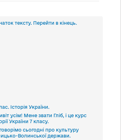
анскрипт
чаток тексту. Перейти в кінець.
део
лас. Історія України.
віт усім! Мене звати Гліб, і це курс
орії України 7 класу.
говорімо сьогодні про культуру
лицько-Волинської держави.