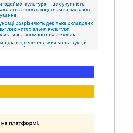
игадаймо, культура — це сукупність
ього створеного людством за час свого
нування.
уковці розрізняють декілька складових
льтури: матеріальна культура
осується різноманітних речових
ахідок: від велетенських конструкцій
 різних побутових дрібничок, портрети
 скульптури, книги, документи.
шою складовою є духовна культура —
ння, звичаї та традиції. Загалом все,
 тільки виникло завдяки людям.
лицько-Волинське князівство мало
ікальне геополітичне розташування.
но було відкритим до культурних
ивів як Заходу, так і Сходу, і це дуже
краво проявилося у матеріальній
льтурі, у якій органічно переплелися
адиції західноєвропейської та
на платформі.
вньоруської візантійської культур.