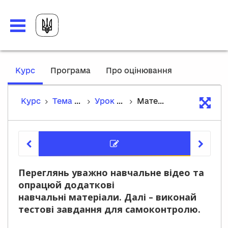
,
Курс
Програма
Про оцінювання
current
location
Курс
Тема 4. Волинь і Галичина, Волинсько-Галицьке князівство («Держава Романовичів») кінця ХІІ – середини ХІІІ ст. Королівство Руське середини ХІІІ–XIV ст.
Урок 26. Узагальнення з теми «Королівство Руське (Галицько-Волинська держава)»
Матеріали уроĸу
Матеріа
Переглянь уважно навчальне відео та
опрацюй додаткові
навчальні матеріали. Далі – виконай
тестові завдання для самоконтролю.