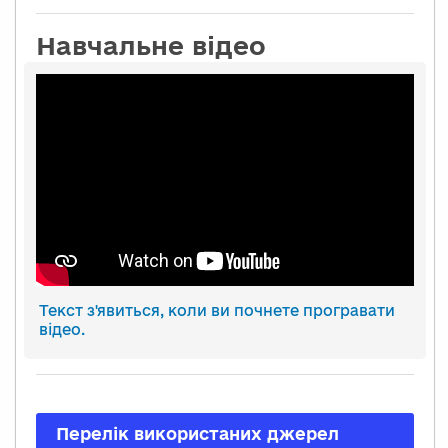
Навчальне відео
Текст з'явиться, коли ви почнете програвати
відео.
Перелік використаних джерел