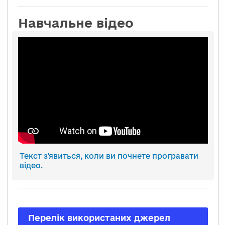
Навчальне відео
Текст з'явиться, коли ви почнете програвати
відео.
Перелік використаних джерел