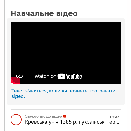
Навчальне відео
Текст з'явиться, коли ви почнете програвати
відео.