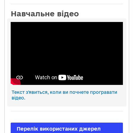
Навчальне відео
Текст з'явиться, коли ви почнете програвати
відео.
Перелік використаних джерел