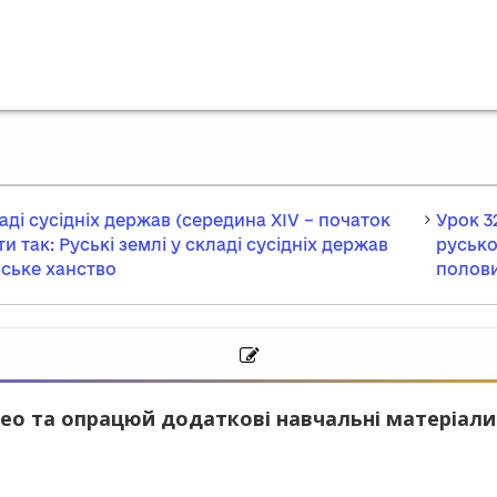
ладі сусідніх держав (середина XIV – початок
Урок 3
ти так: Руські землі у складі сусідніх держав
русько
мське ханство
полови
ео та опрацюй додаткові навчальні матеріали.