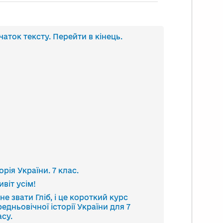
анскрипт
чаток тексту. Перейти в кінець.
део
орія України. 7 клас.
ивіт усім!
не звати Гліб, і це короткий курс
редньовічної історії України для 7
асу.