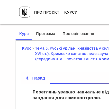
ПРО ПРОЄКТ
КУРСИ
,
Курс
Програма
Про оцінювання
current
location
Курс
Тема 5. Руські удільні князівства у ск
XVІ ст.). Кримське ханство . має звуча
(середина XIV – початок XVІ ст.). Кри
Назад
Переглянь уважно навчальне від
завдання для самоконтролю.