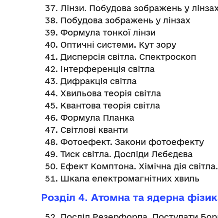
Лінзи. Побудова зображень у лінза
Побудова зображень у лінзах
Формула тонкої лінзи
Оптичні системи. Кут зору
Дисперсія світла. Спектроскоп
Інтерференція світла
Дифракція світла
Хвильова теорія світла
Квантова теорія світла
Формула Планка
Світлові кванти
Фотоефект. Закони фотоефекту
Тиск світла. Досліди Лєбєдєва
Ефект Комптона. Хімічна дія світл
Шкала електромагнітних хвиль
Розділ 4. Атомна та ядерна фізик
Дослід Резерфорда. Постулати Бора