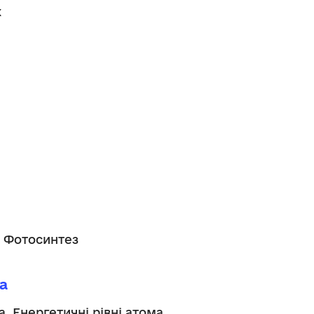
х
а. Фотосинтез
а
. Енергетичні рівні атома