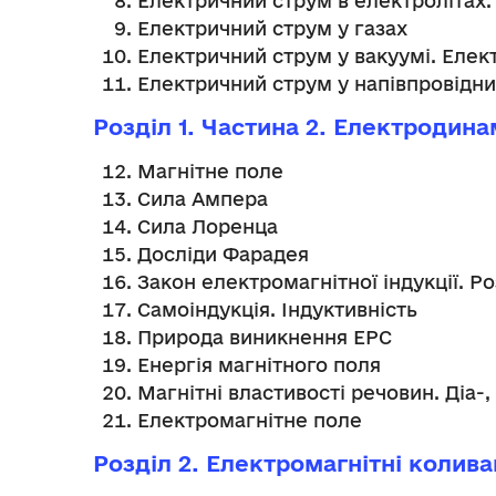
Електричний струм в електролітах.
Електричний струм у газах
Електричний струм у вакуумі. Елек
Електричний струм у напівпровідн
Розділ 1. Частина 2. Електродин
Магнітне поле
Сила Ампера
Сила Лоренца
Досліди Фарадея
Закон електромагнітної індукції. Р
Самоіндукція. Індуктивність
Природа виникнення ЕРС
Енергія магнітного поля
Магнітні властивості речовин. Діа-
Електромагнітне поле
Розділ 2. Електромагнітні коливан