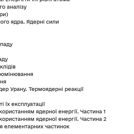
го аналізу
ри)
го ядра. Ядерні сили
зпаду
аду
клідів
промінювання
ння
дер Урану. Термоядерні реакції
і їх експлуатації
икористанням ядерної енергії. Частина 1
икористанням ядерної енергії. Частина 2
ія елементарних частинок