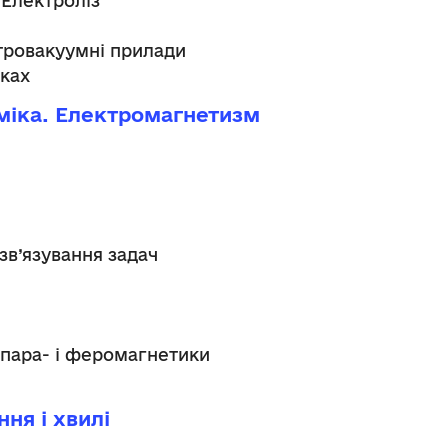
 Електроліз
тровакуумні прилади
иках
аміка. Електромагнетизм
озв’язування задач
, пара- і феромагнетики
ня і хвилі