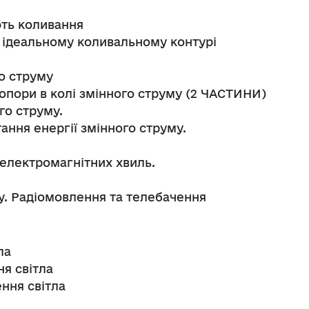
ють коливання
в ідеальному коливальному контурі
о струму
 опори в колі змінного струму (2 ЧАСТИНИ)
го струму.
ання енергії змінного струму.
і електромагнітних хвиль.
у. Радіомовлення та телебачення
ла
ня світла
ння світла