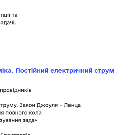
пції та
адачі.
аміка. Постійний електричний струм
 провідників
струму. Закон Джоуля – Ленца
ля повного кола
язування задач