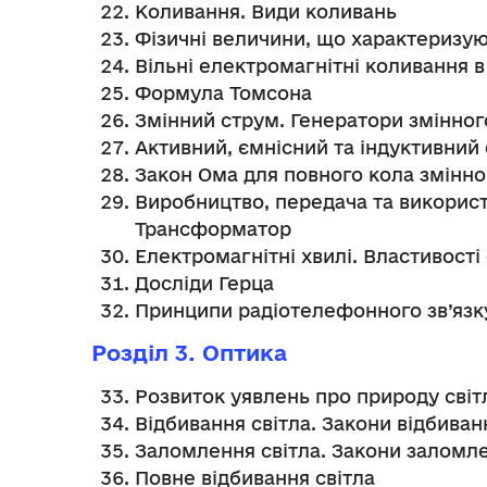
Коливання. Види коливань
Фізичні величини, що характеризу
Вільні електромагнітні коливання 
Формула Томсона
Змінний струм. Генератори змінног
Активний, ємнісний та індуктивний
Закон Ома для повного кола змінно
Виробництво, передача та використ
Трансформатор
Електромагнітні хвилі. Властивост
Досліди Герца
Принципи радіотелефонного зв’язк
Розділ 3. Оптика
Розвиток уявлень про природу світ
Відбивання світла. Закони відбиван
Заломлення світла. Закони заломле
Повне відбивання світла