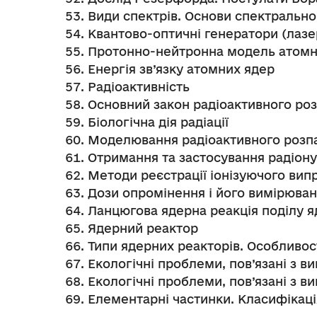
Види спектрів. Основи спектрально
Квантово-оптичні генератори (лазе
Протонно-нейтронна модель атомно
Енергія зв’язку атомних ядер
Радіоактивність
Основний закон радіоактивного ро
Біологічна дія радіації
Моделювання радіоактивного розп
Отримання та застосування радіону
Методи реєстрації іонізуючого ви
Дози опромінення і його вимірюва
Ланцюгова ядерна реакція поділу я
Ядерний реактор
Типи ядерних реакторів. Особливост
Екологічні проблеми, пов’язані з в
Екологічні проблеми, пов’язані з в
Елементарні частинки. Класифікац