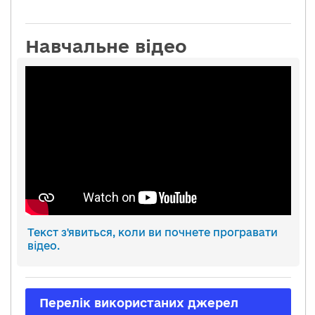
Навчальне відео
Текст з'явиться, коли ви почнете програвати
відео.
Перелік використаних джерел