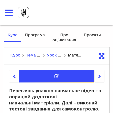
,
Курс
Програма
Про
Проєкти
М
current
оцінювання
P
location
Курс
Тема 2. Лексика та лексикологія
Урок 13. Застарілі слова (архаїзми й історизми), неологізми. Активний та пасивний словник. Письменницькі новотвори
Матеріали курсу
Матеріа
Переглянь уважно навчальне відео та
опрацюй додаткові
навчальні матеріали. Далі – виконай
тестові завдання для самоконтролю.