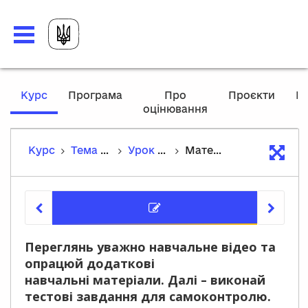
,
Курс
Програма
Про
Проєкти
М
current
оцінювання
P
location
Курс
Тема 2. Лексика та лексикологія
Урок 9. Синоніми. Синонімічний ряд. Роль синонімів у мовленні. Використання синонімів. Словник синонімів
Матеріали курсу
Матеріа
Переглянь уважно навчальне відео та
опрацюй додаткові
навчальні матеріали. Далі – виконай
тестові завдання для самоконтролю.