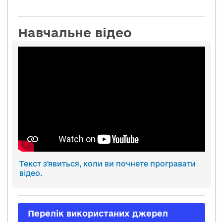
Навчальне відео
Текст з'явиться, коли ви почнете програвати
відео.
Перелік використаних джерел