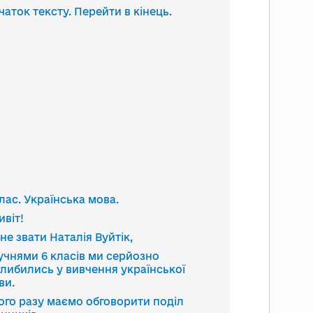
анскрипт
чаток тексту. Перейти в кінець.
део
клас. Українська мова.
ивіт!
не звати Наталія Вуйтік,
з учнями 6 класів ми серйозно
глибились у вивчення української
ви.
ого разу маємо обговорити поділ