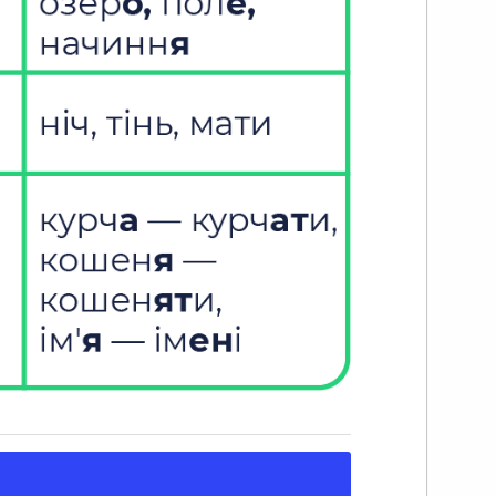
 базіка, нездара, староста.
 не забуваймо про іменники чоловічого
ду (власні імена): Микита, Микола,
ва, Хома.
 мʼякої групи належать іменники
ночого роду із закінченням -я.
риклад: надія, пісня, сімʼя –
 іменники спільного роду із цим самим
кінченням, наприклад, моторошне
ово убивця.
енник чоловічого роду, імʼя Ілля також
лежить до мʼякої групи.
 мішаної групи належать іменники
ночого роду із закінченням -а з
новою на шиплячий приголосний:
приклад, вежа, їжа, каша, площа.
також іменники чоловічого та спільного
ду із закінченням -а з основою на
плячий:
льможа — чоловічий рід (назва