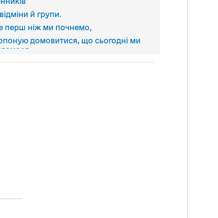
енників
 відміни й групи.
е перш ніж ми почнемо,
опоную домовитися, що сьогодні ми
няємося.
більше не вчителька, цю роль візьмете
себе ви.
робуймо?
 так виходить, що я розповідаю-
зповідаю.
ви слухаєте, виконуєте завдання.
 цьому занятті буде інакше:
з вами швидко поділюся тим, що знаю
о відміни й групи іменників.
ви послухаєте і далі передасте почуту
формацію
оїм однокласникам, друзям, сусідам,
тькам — кому забажаєте.
може ви захочете записати власний