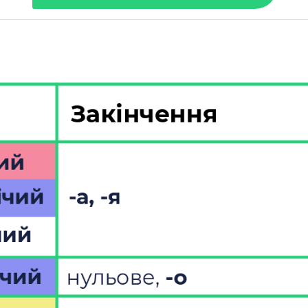
ім
За
та
ди
кі
Як
те
по
гр
ши
мі
За
То
на
чо
(к
ши
На
Ім