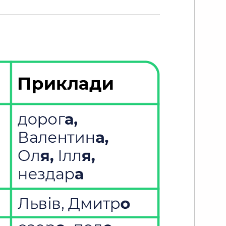
енники тільки першої та другої відмін.
гальний принцип розподілу на групи
кий:
вимося на приголосний, який стоїть в
нці основи.
що він твердий — група, відповідно,
ж,
м’якшений або м’який — значить, і
упа м’яка,
плячий приголосний вказує нам на
шану групу.
раз ми зосередимося на першій відміні.
ж до твердої групи першої відміни
лежать іменники жіночого та
ловічого роду із закінченням -а
рім тих, основа яких має закінчення на
плячий приголосний)
приклад, перемога, фабрика, воєвода.
енники спільного роду із закінченням