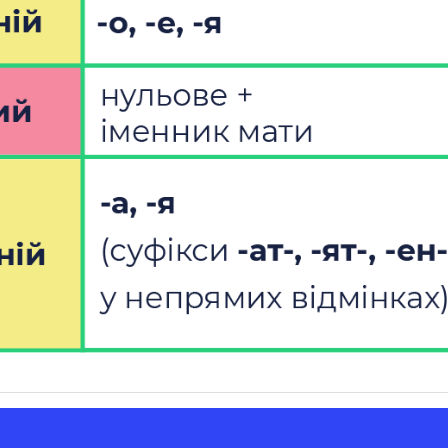
-а:
Та
ро
Са
До
жі
Нап
та
за
сл
Ім
на
До
жі
ос
на
А 
ро
ши
ве