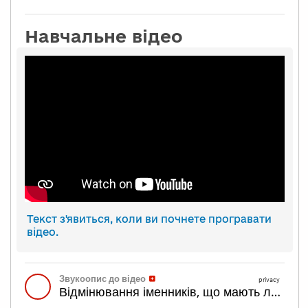
Навчальне відео
Текст з'явиться, коли ви почнете програвати
відео.