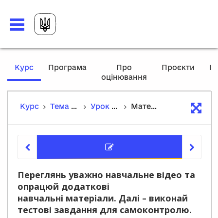
,
Курс
Програма
Про
Проєкти
М
current
оцінювання
P
location
Курс
Тема 11. Морфологія. Іменник
Урок 114. Відмінювання іменників, що мають лише форму множини
Матеріали курсу
Матеріа
Переглянь уважно навчальне відео та
опрацюй додаткові
навчальні матеріали. Далі – виконай
тестові завдання для самоконтролю.