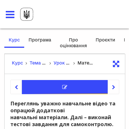
,
Курс
Програма
Про
Проєкти
М
current
оцінювання
P
location
Курс
Тема 8. Відомості із синтаксису й пунктуації
Урок 73. Діалог. Розділові знаки для оформлення діалогу
Матеріали курсу
Матеріа
Переглянь уважно навчальне відео та
опрацюй додаткові
навчальні матеріали. Далі – виконай
тестові завдання для самоконтролю.