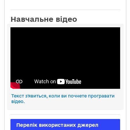
Навчальне відео
Текст з'явиться, коли ви почнете програвати
відео.
Перелік використаних джерел