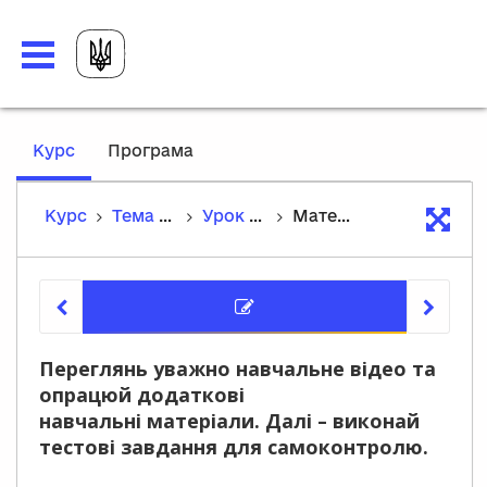
,
Курс
Програма
current
location
Курс
Тема 2. Про минулі часи
Урок 27. Ідея самопожертви. Характеристика образу Климка. Художні особливості твору
Матеріали уроку
Матеріа
Переглянь уважно навчальне відео та
опрацюй додаткові
навчальні матеріали. Далі – виконай
тестові завдання для самоконтролю.