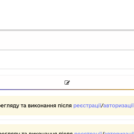
регляду та виконання після
реєстрації
/
авторизації
регляду та виконання після
реєстрації
/
авторизаці