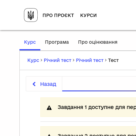
ПРО ПРОЄКТ
КУРСИ
,
Курс
Програма
Про оцінювання
current
location
Курс
Річний тест
Річний тест
Тест
Назад
Завдання 1 доступне для пе
Завдання 2 доступне для пе