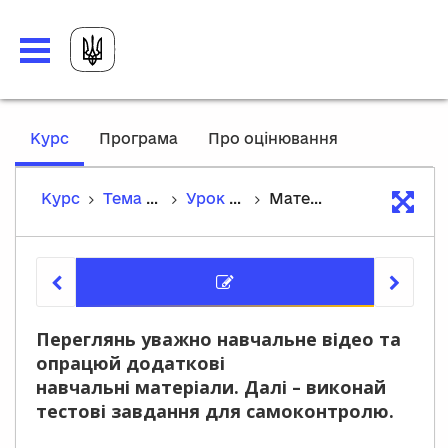
,
Курс
Програма
Про оцінювання
current
location
Курс
Тема 2. Середньовічний світ Західної Європи
Урок 9. Середньовічне європейське суспільство
Матеріали уроку
Матеріа
Переглянь уважно навчальне відео та
опрацюй додаткові
навчальні матеріали. Далі – виконай
тестові завдання для самоконтролю.