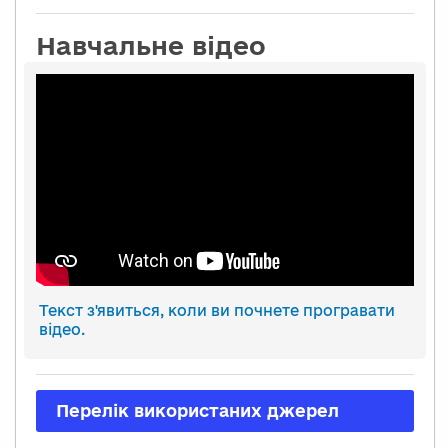
Навчальне відео
Текст з'явиться, коли ви почнете програвати
відео.
Перелік використаних джерел