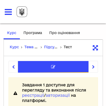
,
Курс
Програма
Про оцінювання
current
location
Курс
Тема 1. Перші середньовічні держави
Підсумковий тест
Тест
Тест
Завдання 1 доступне для
перегляду та виконання після
реєстрації
/
авторизації
на
платформі.