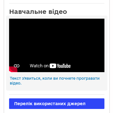
Навчальне відео
Текст з'явиться, коли ви почнете програвати
відео.
Перелік використаних джерел