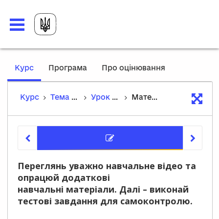
,
Курс
Програма
Про оцінювання
current
location
Курс
Тема 1. Перші середньовічні держави
Урок 3. Становлення середньовічної Європи
Матеріали уроку
Матеріа
Переглянь уважно навчальне відео та
опрацюй додаткові
навчальні матеріали. Далі – виконай
тестові завдання для самоконтролю.