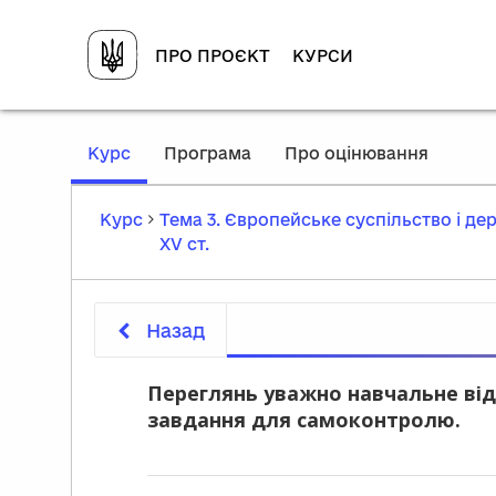
ПРО ПРОЄКТ
КУРСИ
,
Курс
Програма
Про оцінювання
current
location
Курс
Тема 3. Європейське суспільство і дер
ХV ст.
Назад
Переглянь уважно навчальне від
завдання для самоконтролю.