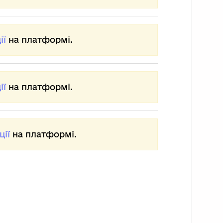
сім хрестових походів. Серед них і так
ні «похід бідноти», і «похід трьох
вителів» (третій), і «дитячі хрестові
ходи».
ії
на платформі.
естоносці утворювали духовно-
царські ордени, серед яких
йвідоміші госпітальєрів, тамплієрів та
втонський орден.
ії
на платформі.
естові походи зблизили європейський
 Східний культурні світи. До Європи
везли багато нових харчових культур,
приклад гречку та рис.
 Заході почали привчатися до
ції
на платформі.
ементарних правил гігієни, чого не
о з часів Римської імперії.
й якими б різноманітними не були
яхи розвитку європейських держав,
ни мали певні спільні особливості.
 після смерті Карла Великого
ропейські монархії стали на шлях
одальної роздроблености. Феодальна
здробленість –