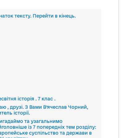
анскрипт
чаток тексту. Перейти в кінець.
део
світня історія . 7 клас .
таю , друзі. З Вами В’ячеслав Чорний,
тель історії.
игадаймо та узагальнимо
йголовніше із 7 попередніх тем розділу:
вропейське суспільство та держави в