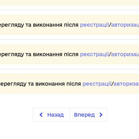
ві
зва
пра
по
ерегляду та виконання після
реєстрації
/
авторизац
Хр
ри
на
те
ерегляду та виконання після
реєстрації
/
авторизац
Хр
та
за
на
На
перегляду та виконання після
реєстрації
/
авториза
ел
бул
Ха
шл
во
Назад
Вперед
Ще
єв
фе
ро