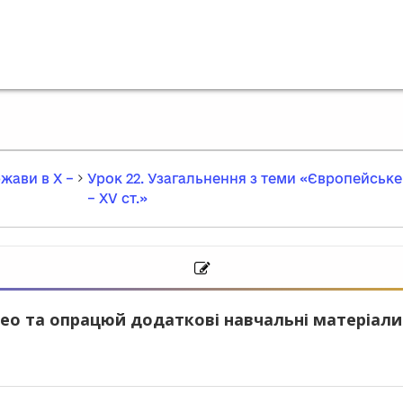
жави в Х –
Урок 22. Узагальнення з теми «Європейське 
– ХV ст.»
ео та опрацюй додаткові навчальні матеріали.