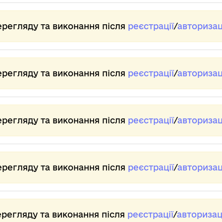
швидкості
ВНИЗ,
вої
че
відтворення.
щоб
Ам
Натисніть
регулювати
ерегляду та виконання після
реєстрації
/
авторизац
ENTER
рівень
А 
ро
для
гучності.
за
установки
нової
Вій
ерегляду та виконання після
реєстрації
/
авторизац
Віз
швидкості.
ге
Ві
Ві
ерегляду та виконання після
реєстрації
/
авторизац
пр
вл
Іс
ва
ві
ерегляду та виконання після
реєстрації
/
авторизац
Їх
св
зв
пр
ерегляду та виконання після
реєстрації
/
авторизац
Ра