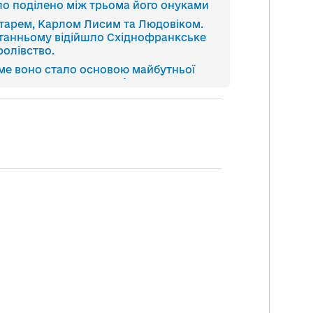
ло поділено між трьома його онуками
тарем, Карлом Лисим та Людовіком.
танньому відійшло Східнофранкське
ролівство.
ме воно стало основою майбутньої
меччини. Спочатку це була єдина
ржава.
 у тім, що на сході їй загрожували
ресивні чужоземці і це змушувало
сцевих феодалів триматись разом
йстрашнішим викликом для держави
али племена кочових скотарів –
рців,
і завдавали молодому Німецькому
ролівству чимало проблем. Лише в 955
ці Оттон І за допомогою
сленної важкої кінноти – рицарів, -
вдав нищівної поразки непроханим
стям.
тон І, овіяний мріями відновити
перію Карла Великого, відгукнувся на