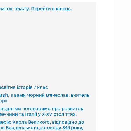
анскрипт
чаток тексту. Перейти в кінець.
део
світня історія 7 клас
ивіт, з вами Чорний В’ячеслав, вчитель
орії.
огодні ми поговоримо про розвиток
еччини та Італії у Х-ХV століттях.
перію Карла Великого, відповідно до
ов Верденського договору 843 року,