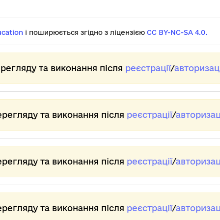
відтворення.
щоб
пр
Натисніть
регулювати
і 
ENTER
рівень
мі
ucation
і поширюється згідно з ліцензією
CC BY-NC-SA 4.0.
для
гучності.
лю
установки
От
нової
як
ерегляду та виконання після
реєстрації
/
авторизаці
швидкості.
ут
ві
Га
св
не
ерегляду та виконання після
реєстрації
/
авторизац
Ім
те
за
це
ерегляду та виконання після
реєстрації
/
авторизац
ін
Ві
зе
ві
ерегляду та виконання після
реєстрації
/
авторизац
Це