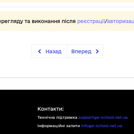
пі
На
Па
ерегляду та виконання після
реєстрації
/
авторизац
та
Ге
та
1)
єп
Назад
Вперед
Гри
2)
єпи
це
3)
рі
пр
4)
з 
Контакти:
То
Іта
Технічна підтримка
support@e-school.net.ua
та
Інформаційні запити
info@e-school.net.ua
зам