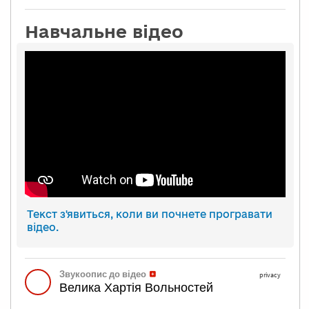
Навчальне відео
Текст з'явиться, коли ви почнете програвати
відео.