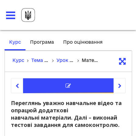
,
Курс
Програма
Про оцінювання
current
location
Курс
Тема 3. Європейське суспільство і держави в Х – ХV ст.
Урок 19. Велика хартія вольностей
Матеріали уроку
Матеріа
Переглянь уважно навчальне відео та
опрацюй додаткові
навчальні матеріали. Далі – виконай
тестові завдання для самоконтролю.