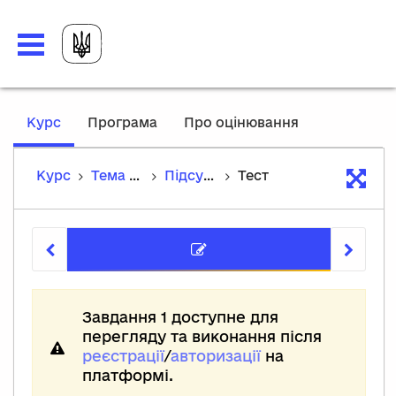
,
Курс
Програма
Про оцінювання
current
location
Курс
Тема 5. Країни Центральної та Східної Європи в Х–ХV ст.
Підсумковий тест
Тест
Тест
Завдання 1 доступне для
перегляду та виконання після
реєстрації
/
авторизації
на
платформі.