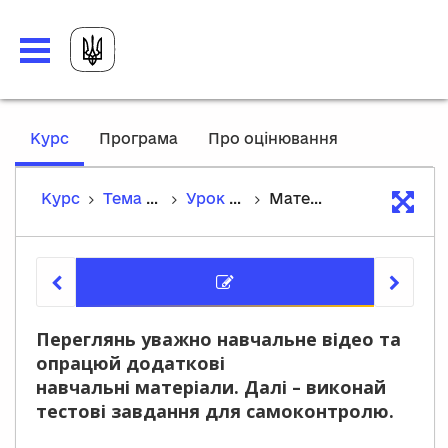
,
Курс
Програма
Про оцінювання
current
location
Курс
Тема 4. Матеріальний і духовний світ європейського Середньовіччя
Урок 23. Освіта, наукові дослідження та винаходи Середньовіччя
Матеріали уроку
Матеріа
Переглянь уважно навчальне відео та
опрацюй додаткові
навчальні матеріали. Далі – виконай
тестові завдання для самоконтролю.