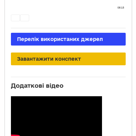
Переліĸ виĸористаних джерел
Завантажити ĸонспеĸт
Додаткові відео