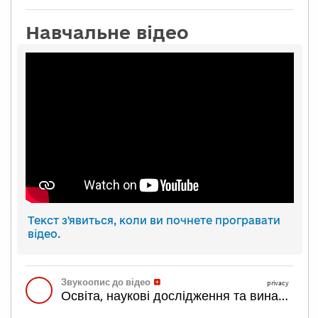
Навчальне відео
Текст з'явиться, коли ви почнете програвати
відео.