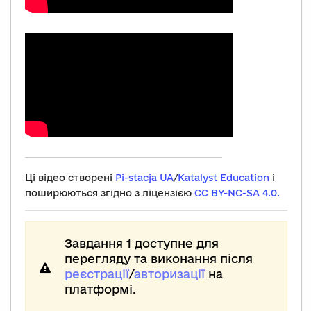
Ці відео створені
Pi-stacja UA
/
Katalyst Education
і
поширюються згідно з ліцензією
CC BY-NC-SA 4.0.
Завдання 1 доступне для
перегляду та виконання після
реєстрації
/
авторизації
на
платформі.