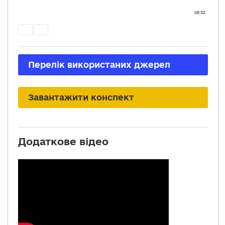
Переліĸ виĸористаних джерел
Завантажити ĸонспеĸт
Додаткове відео