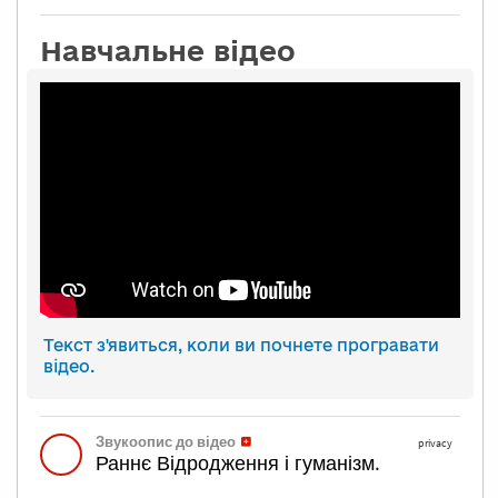
Навчальне відео
Текст з'явиться, коли ви почнете програвати
відео.