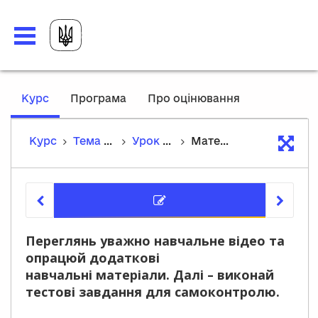
,
Курс
Програма
Про оцінювання
current
location
Курс
Тема 4. Матеріальний і духовний світ європейського Середньовіччя
Урок 25. Раннє Відродження і гуманізм
Матеріали уроку
Матеріа
Переглянь уважно навчальне відео та
опрацюй додаткові
навчальні матеріали. Далі – виконай
тестові завдання для самоконтролю.