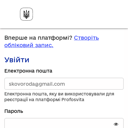
Вперше на платформі?
Створіть
обліковий запис.
Увійти
Зареєструйтесь,
Електронна пошта
використавши
електронну
адресу
та
Електронна пошта, яку ви використовували для
пароль.
реєстрації на платформі Profosvita
Якщо
у
Пароль
вас
немає
облікового