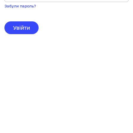
Пока
запису,
Забули пароль?
натисніть
нижче
для
реєстрації.
Увійти