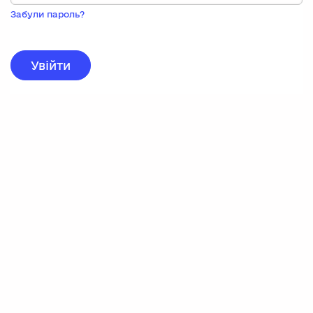
Пока
запису,
Забули пароль?
натисніть
нижче
для
реєстрації.
Увійти