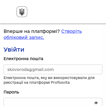
Вперше на платформі?
Створіть
обліковий запис.
Увійти
Зареєструйтесь,
Електронна пошта
використавши
електронну
адресу
та
Електронна пошта, яку ви використовували для
пароль.
реєстрації на платформі Profosvita
Якщо
у
Пароль
вас
немає
облікового