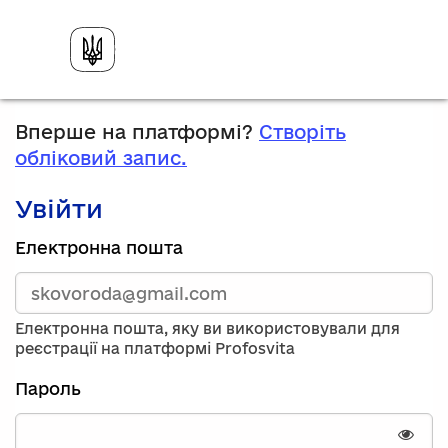
Вперше на платформі?
Створіть
обліковий запис.
Увійти
Зареєструйтесь,
Електронна пошта
використавши
електронну
адресу
та
Електронна пошта, яку ви використовували для
пароль.
реєстрації на платформі Profosvita
Якщо
у
Пароль
вас
немає
облікового