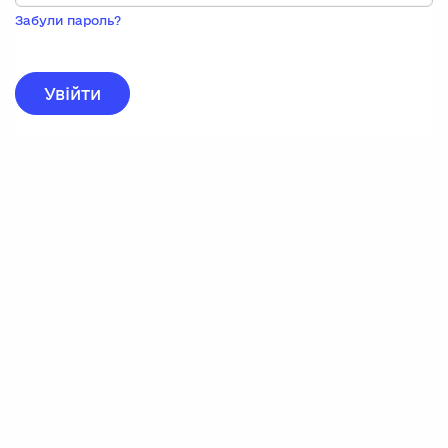
Пока
запису,
Забули пароль?
натисніть
нижче
для
реєстрації.
Увійти