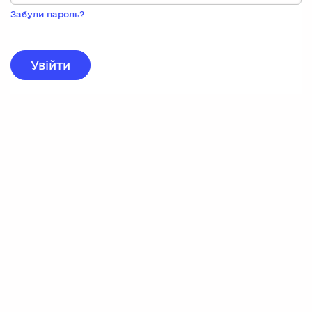
Пока
запису,
Забули пароль?
натисніть
нижче
для
реєстрації.
Увійти