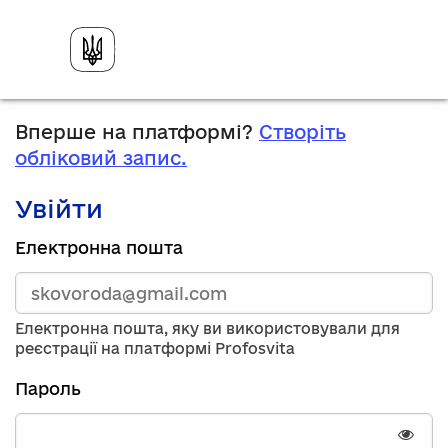
Вперше на платформі?
Створіть
обліковий запис.
Увійти
Зареєструйтесь,
Електронна пошта
використавши
електронну
адресу
та
Електронна пошта, яку ви використовували для
пароль.
реєстрації на платформі Profosvita
Якщо
у
Пароль
вас
немає
облікового