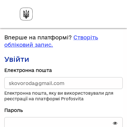
Вперше на платформі?
Створіть
обліковий запис.
Увійти
Зареєструйтесь,
Електронна пошта
використавши
електронну
адресу
та
Електронна пошта, яку ви використовували для
пароль.
реєстрації на платформі Profosvita
Якщо
у
Пароль
вас
немає
облікового