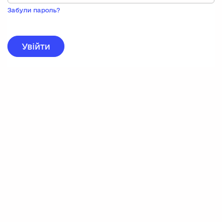
Пока
запису,
Забули пароль?
натисніть
нижче
для
реєстрації.
Увійти