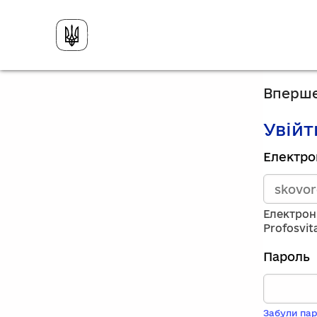
Вперше
Увійт
Зареєст
Електро
викорис
електро
адресу
та
Електрон
пароль.
Profosvit
Якщо
у
Пароль
вас
немає
обліков
запису,
Забули пар
натисніт