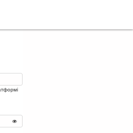
латформі
Показати пароль