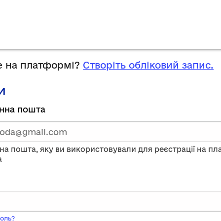
 на платформі?
Створіть обліковий запис.
и
руйтесь,
нна пошта
тавши
нну
на пошта, яку ви використовували для реєстрації на п
a
ого
оль?
ь