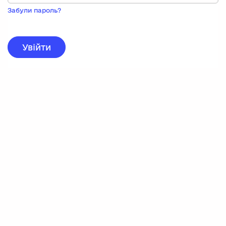
Пока
запису,
Забули пароль?
натисніть
нижче
для
реєстрації.
Увійти