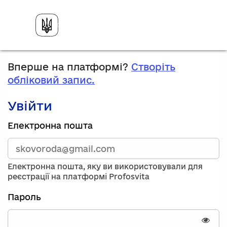
Вперше на платформі?
Створіть
обліковий запис.
Увійти
Зареєструйтесь,
Електронна пошта
використавши
електронну
адресу
та
Електронна пошта, яку ви використовували для
пароль.
реєстрації на платформі Profosvita
Якщо
у
Пароль
вас
немає
облікового