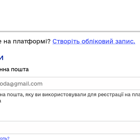
 на платформі?
Створіть обліковий запис.
и
руйтесь,
нна пошта
тавши
нну
на пошта, яку ви використовували для реєстрації на п
a
ого
оль?
ь