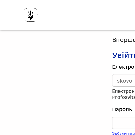
Вперше
Увійт
Зареєст
Електро
викорис
електро
адресу
та
Електрон
пароль.
Profosvit
Якщо
у
Пароль
вас
немає
обліков
запису,
Забули пар
натисніт