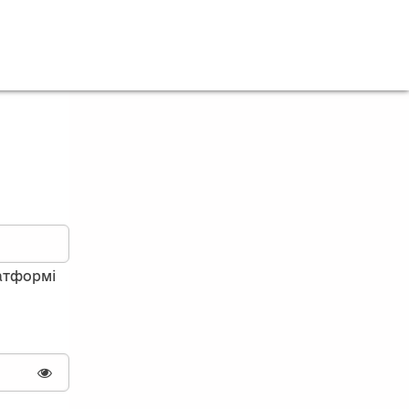
латформі
Показати пароль