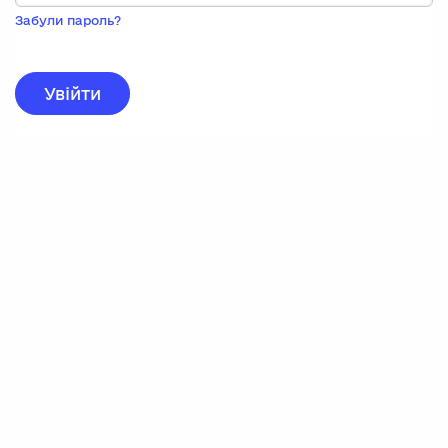
Пока
запису,
Забули пароль?
натисніть
нижче
для
реєстрації.
Увійти