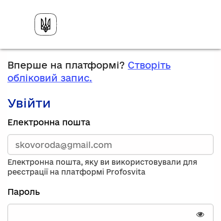
Вперше на платформі?
Створіть
обліковий запис.
Увійти
Зареєструйтесь,
Електронна пошта
використавши
електронну
адресу
та
Електронна пошта, яку ви використовували для
пароль.
реєстрації на платформі Profosvita
Якщо
у
Пароль
вас
немає
облікового