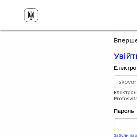
Вперше
Увійт
Зареєст
Електро
викорис
електро
адресу
та
Електрон
пароль.
Profosvit
Якщо
у
Пароль
вас
немає
обліков
запису,
Забули пар
натисніт