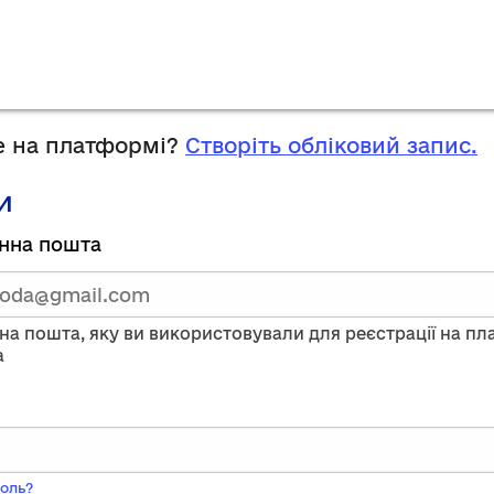
 на платформі?
Створіть обліковий запис.
и
руйтесь,
нна пошта
тавши
нну
на пошта, яку ви використовували для реєстрації на п
a
ого
оль?
ь