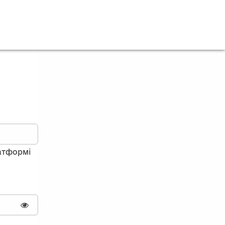
латформі
Показати пароль