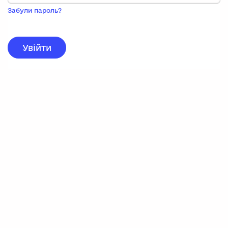
Пока
запису,
Забули пароль?
натисніть
нижче
для
реєстрації.
Увійти