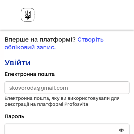
Вперше на платформі?
Створіть
обліковий запис.
Увійти
Зареєструйтесь,
Електронна пошта
використавши
електронну
адресу
та
Електронна пошта, яку ви використовували для
пароль.
реєстрації на платформі Profosvita
Якщо
у
Пароль
вас
немає
облікового