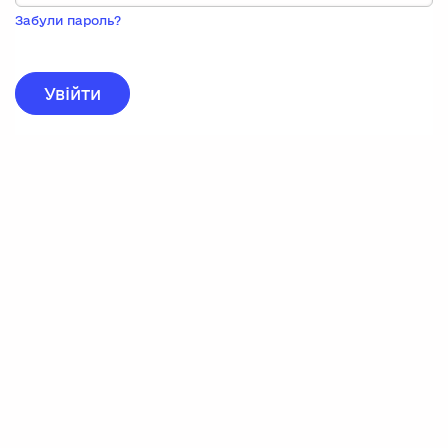
Пока
запису,
Забули пароль?
натисніть
нижче
для
реєстрації.
Увійти