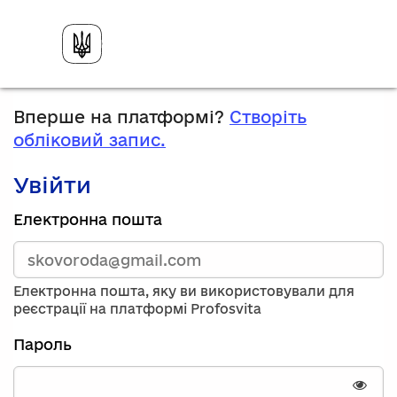
Вперше на платформі?
Створіть
обліковий запис.
Увійти
Зареєструйтесь,
Електронна пошта
використавши
електронну
адресу
та
Електронна пошта, яку ви використовували для
пароль.
реєстрації на платформі Profosvita
Якщо
у
Пароль
вас
немає
облікового