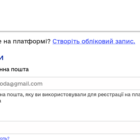
 на платформі?
Створіть обліковий запис.
и
руйтесь,
нна пошта
тавши
нну
на пошта, яку ви використовували для реєстрації на п
a
ого
оль?
ь