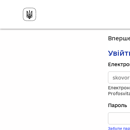
Вперше
Увійт
Зареєст
Електро
викорис
електро
адресу
та
Електрон
пароль.
Profosvit
Якщо
у
Пароль
вас
немає
обліков
запису,
Забули пар
натисніт