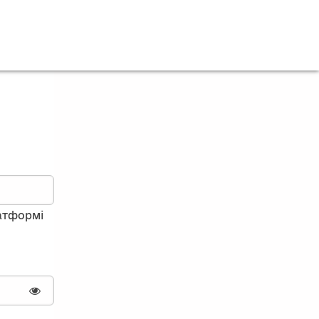
латформі
Показати пароль