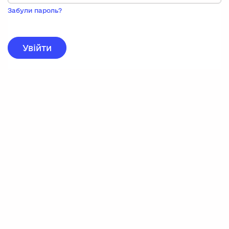
Пока
запису,
Забули пароль?
натисніть
нижче
для
реєстрації.
Увійти