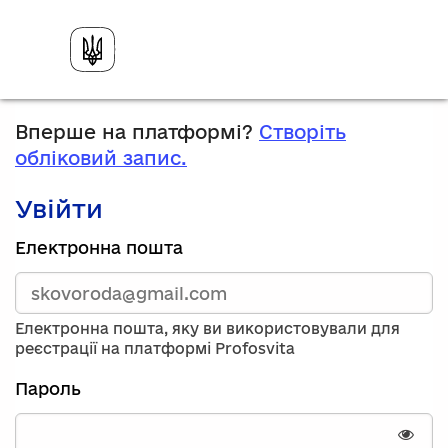
Вперше на платформі?
Створіть
обліковий запис.
Увійти
Зареєструйтесь,
Електронна пошта
використавши
електронну
адресу
та
Електронна пошта, яку ви використовували для
пароль.
реєстрації на платформі Profosvita
Якщо
у
Пароль
вас
немає
облікового