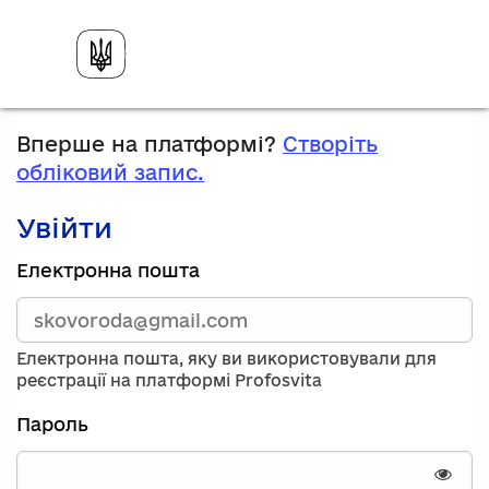
Вперше на платформі?
Створіть
обліковий запис.
Увійти
Зареєструйтесь,
Електронна пошта
використавши
електронну
адресу
та
Електронна пошта, яку ви використовували для
пароль.
реєстрації на платформі Profosvita
Якщо
у
Пароль
вас
немає
облікового