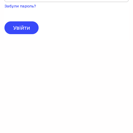
Пока
запису,
Забули пароль?
натисніть
нижче
для
реєстрації.
Увійти